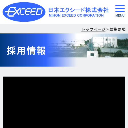
togg
navi
トップページ
>
募集要項
採用情報