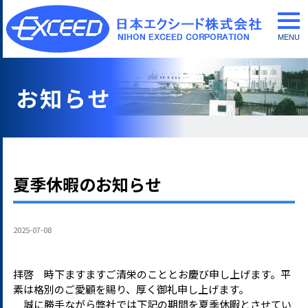
togg
navi
お知らせ
夏季休暇のお知らせ
2025-07-08
拝啓 時下ますますご清栄のこととお慶び申し上げます。平
素は格別のご愛顧を賜り、厚く御礼申し上げます。
誠に勝手ながら弊社では下記の期間を夏季休暇とさせてい